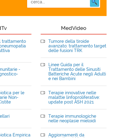
dTv
MedVideo
el trattamento
Tumore della tiroide
opneumopatia
avanzato: trattamento target
ttiva
delle fusioni TRK
Linee Guida per il
unitarie -
Trattamento delle Sinusiti
gnostico-
Batteriche Acute negli Adulti
e nei Bambini
iotica per le
Terapie innovative nelle
narie Non-
malattie linfoproliferative:
istite
update post ASH 2021
llari
Terapie immunologiche
nelle neoplasie mieloidi
iotica Empirica
Aggiornamenti da