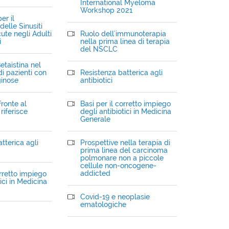
International Myeloma
Workshop 2021
er il
elle Sinusiti
ute negli Adulti
Ruolo dell'immunoterapia
i
nella prima linea di terapia
del NSCLC
etaistina nel
i pazienti con
Resistenza batterica agli
ginose
antibiotici
fronte al
Basi per il corretto impiego
riferisce
degli antibiotici in Medicina
Generale
tterica agli
Prospettive nella terapia di
prima linea del carcinoma
polmonare non a piccole
cellule non-oncogene-
addicted
orretto impiego
ici in Medicina
Covid-19 e neoplasie
ematologiche