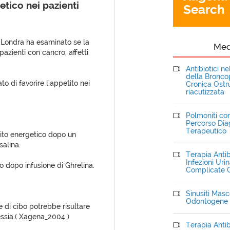
etico nei pazienti
Search
i Londra ha esaminato se la
Me
pazienti con cancro, affetti
Antibiotici n
della Bronc
o di favorire l'appetito nei
Cronica Ostru
riacutizzata
Polmoniti com
Percorso Dia
Terapeutico
roito energetico dopo un
salina.
Terapia Antib
Infezioni Uri
to dopo infusione di Ghrelina.
Complicate C
Sinusiti Masce
Odontogene
e di cibo potrebbe risultare
essia.( Xagena_2004 )
Terapia Antib