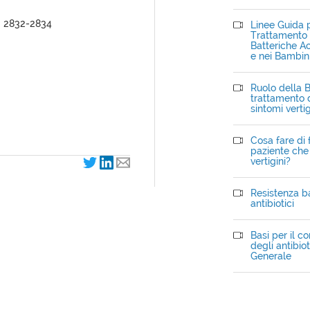
9: 2832-2834
Linee Guida p
Trattamento d
Batteriche Ac
e nei Bambin
Ruolo della B
trattamento d
sintomi verti
Cosa fare di 
paziente che 
vertigini?
Resistenza ba
antibiotici
Basi per il c
degli antibiot
Generale