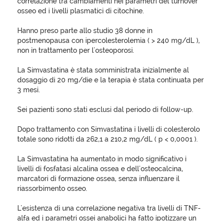
correlazione tra cambiamenti nei parametri del turnover
osseo ed i livelli plasmatici di citochine.
Hanno preso parte allo studio 38 donne in
postmenopausa con ipercolesterolemia ( > 240 mg/dL ),
non in trattamento per l'osteoporosi.
La Simvastatina è stata somministrata inizialmente al
dosaggio di 20 mg/die e la terapia è stata continuata per
3 mesi.
Sei pazienti sono stati esclusi dal periodo di follow-up.
Dopo trattamento con Simvastatina i livelli di colesterolo
totale sono ridotti da 262,1 a 210,2 mg/dL ( p < 0,0001 ).
La Simvastatina ha aumentato in modo significativo i
livelli di fosfatasi alcalina ossea e dell'osteocalcina,
marcatori di formazione ossea, senza influenzare il
riassorbimento osseo.
L'esistenza di una correlazione negativa tra livelli di TNF-
alfa ed i parametri ossei anabolici ha fatto ipotizzare un