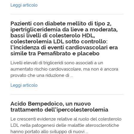
Leggi articolo
Pazienti con diabete mellito di tipo 2,
ipertrigliceridemia da lieve a moderata,
bassi livelli di colesterolo HDL,
colesterolemia LDL sotto controllo:
l’incidenza di eventi cardiovascolari era
simile tra Pemafibrato e placebo
Livelli elevati di trigliceridi sono associati a un
aumentato rischio cardiovascolare, ma non è ancora
provato che una riduzione di ...
Leggi articolo
Acido Bempedoico, un nuovo
trattamento dell’ipercolesterolemia
Le crescenti evidenze relative al ruolo del colesterolo
LDL nella patogenesi delle malattie aterosclerotiche
hanno portato allo sviluppo di nuovi ...